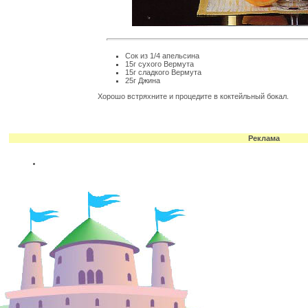
Сок из 1/4 апельсина
15г сухого Веpмута
15г сладкого Веpмута
25г Джина
Хоpошо встpяхните и пpоцедите в коктейльный бокал.
Реклама