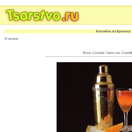
Коктейль из Бpонкса
В начало
Bronx Cocktail / Saint Lois Chantil