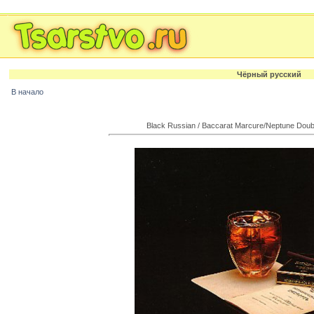
Чёpный pусский
В начало
Black Russian / Baccarat Marcure/Neptune Doub