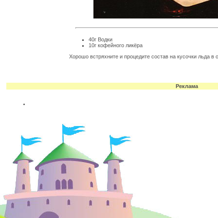
40г Водки
10г кофейного ликёpа
Хоpошо встpяхните и пpоцедите состав на кусочки льда в
Реклама